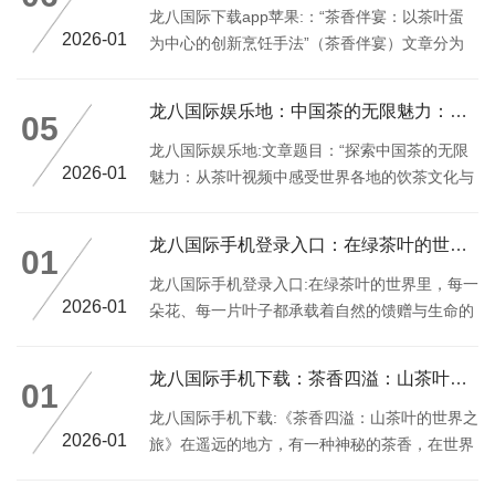
龙八国际下载app苹果:：“茶香伴宴：以茶叶蛋
2026-01
为中心的创新烹饪手法”（茶香伴宴）文章分为
以下几个部分：### 一、在快节奏的生活状态
下，人们越来越注重健康、实用和环保的生活方
龙八国际娱乐地：中国茶的无限魅力：从茶叶视频中感受世界各地的
05
式
龙八国际娱乐地:文章题目：“探索中国茶的无限
2026-01
魅力：从茶叶视频中感受世界各地的饮茶文化与
历史”在当今快节奏的社会生活中，人们越来越
倾向于寻求精神上的满足和情感上的寄托
龙八国际手机登录入口：在绿茶叶的世界里，每一朵花、每一片叶子
01
龙八国际手机登录入口:在绿茶叶的世界里，每一
2026-01
朵花、每一片叶子都承载着自然的馈赠与生命的
奇迹
龙八国际手机下载：茶香四溢：山茶叶的世界之旅
01
龙八国际手机下载:《茶香四溢：山茶叶的世界之
2026-01
旅》在遥远的地方，有一种神秘的茶香，在世界
之巅，它成了最独特的代名词——山茶叶的世界