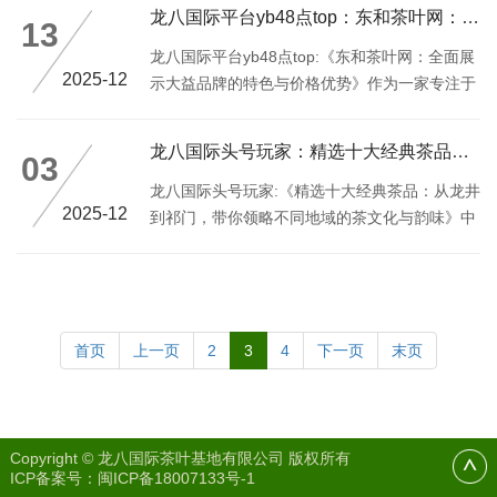
之旅
龙八国际平台yb48点top：东和茶叶网：全面展示大益品牌的
13
龙八国际平台yb48点top:《东和茶叶网：全面展
2025-12
示大益品牌的特色与价格优势》作为一家专注于
大益品牌产品的电子商务平台，东和茶叶网以其
丰富的内容和服务吸引了众多消费者
龙八国际头号玩家：精选十大经典茶品：从龙井到祁门，带你领略不
03
龙八国际头号玩家:《精选十大经典茶品：从龙井
2025-12
到祁门，带你领略不同地域的茶文化与韵味》中
国是茶文化的发源地之一，也是中国人生活的重
要组成部分
首页
上一页
2
3
4
下一页
末页
Copyright © 龙八国际茶叶基地有限公司 版权所有
ICP备案号：
闽ICP备18007133号-1