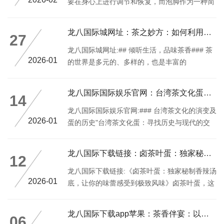
要在身心上进行调节和恢复，而泡脚作为一种简
单、方便且受到许多人喜爱的调养方法，便成为
了许多人心目中的首选
龙八国际城网址：茶之妙方：如何利用茶叶提升生活质量？
27
龙八国际城网址:## 倾听生活，品味茶香### 茶
2026-01
的世界是多元的、多样的，也是丰富的
龙八国际国际娱乐官网：台湾茶文化蛋：寻找历史与现代的交融之处
14
龙八国际国际娱乐官网:### 台湾茶文化的演变及
2026-01
蛋的历史"台湾茶文化蛋：寻找历史与现代的交
融之处"台湾作为一个地理上的边缘地带，以其
独特的生活习惯和独特的传统文化而闻名
龙八国际下载链接：卤茶叶蛋：独家秘制香辣汤底，让你的味蕾感受
12
龙八国际下载链接:《卤茶叶蛋：独家秘制香辣汤
2026-01
底，让你的味蕾感受到极致风味》卤茶叶蛋，这
道经典而美味的中国菜肴，以独特的香辣汤底为
基底，结合了丰富的食材和制作工艺，是许多家
龙八国际下载app苹果：茶香伴宴：以茶叶蛋为中心的创新烹饪手
06
庭餐桌上的常客