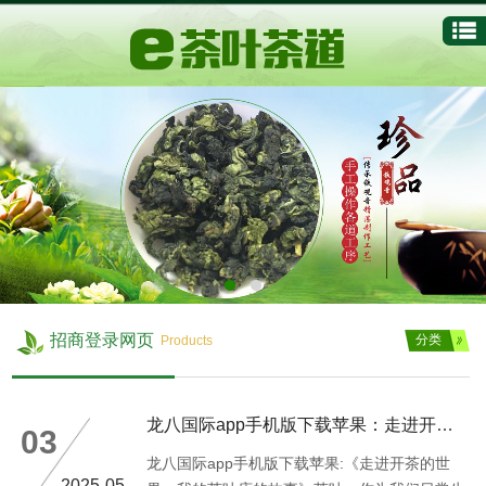
招商登录网页
分类
Products
龙八国际app手机版下载苹果：走进开茶的世界：我的茶叶店的故
03
龙八国际app手机版下载苹果:《走进开茶的世
2025-05