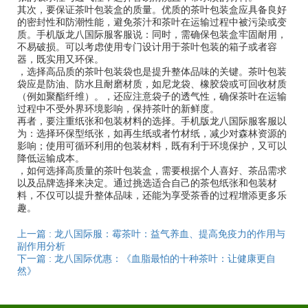
其次，要保证茶叶包装盒的质量。优质的茶叶包装盒应具备良好
的密封性和防潮性能，避免茶汁和茶叶在运输过程中被污染或变
质。手机版龙八国际服客服说：同时，需确保包装盒牢固耐用，
不易破损。可以考虑使用专门设计用于茶叶包装的箱子或者容
器，既实用又环保。
，选择高品质的茶叶包装袋也是提升整体品味的关键。茶叶包装
袋应是防油、防水且耐磨材质，如尼龙袋、橡胶袋或可回收材质
（例如聚酯纤维）。，还应注意袋子的透气性，确保茶叶在运输
过程中不受外界环境影响，保持茶叶的新鲜度。
再者，要注重纸张和包装材料的选择。手机版龙八国际服客服以
为：选择环保型纸张，如再生纸或者竹材纸，减少对森林资源的
影响；使用可循环利用的包装材料，既有利于环境保护，又可以
降低运输成本。
，如何选择高质量的茶叶包装盒，需要根据个人喜好、茶品需求
以及品牌选择来决定。通过挑选适合自己的茶包纸张和包装材
料，不仅可以提升整体品味，还能为享受茶香的过程增添更多乐
趣。
上一篇 : 龙八国际服：霉茶叶：益气养血、提高免疫力的作用与
副作用分析
下一篇 : 龙八国际优惠：《血脂最怕的十种茶叶：让健康更自
然》