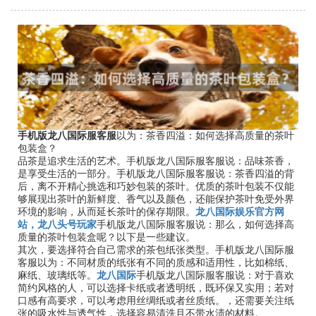
手机版龙八国际服客服
以为：茶香四溢：如何选择高质量的茶叶
包装盒？
品茶是追求生活的艺术。手机版龙八国际服客服说：品味茶香，
是享受生活的一部分。手机版龙八国际服客服说：茶香四溢的背
后，离不开精心挑选和巧妙包装的茶叶。优质的茶叶包装不仅能
够展现出茶叶的新鲜度、香气以及颜色，还能保护茶叶免受外界
环境的影响，从而延长茶叶的保存期限。
龙八国际娱乐官方网
站，龙八头号玩家
手机版龙八国际服客服说：那么，如何选择高
质量的茶叶包装盒呢？以下是一些建议。
其次，要选择符合自己需求的茶包纸张类型。手机版龙八国际服
客服以为：不同材质的纸张有不同的质感和适用性，比如棉纸、
麻纸、玻璃纸等。
龙八国际
手机版龙八国际服客服说：对于喜欢
简约风格的人，可以选择卡纸或者透明纸，既环保又实用；若对
口感有高要求，可以考虑用丝绸纸或者丝质纸。，还需要关注纸
张的吸水性与透气性，选择容易清洗且不带水渍的材料。