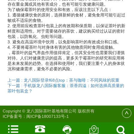
存在重金属或其他有害成分，也有可能引发健康问题。
为了确保霉茶叶的使用安全和有效，应该注意以下几点：
1. 遵循健康饮食的原则，选择新鲜的食材，避免食用可能引起过
敏或不适应的食物。
2. 使用前应检查茶叶包装上的有效期和保质期，以保证茶叶的新
鲜度和适用性。对于需要储存的茶饮，建议购买经过认证的密封
包装，以防氧化、虫蛀等问题。
3. 避免在高温环境中饮用，以免影响茶叶的有效成分和口感。
4. 不要将霉茶叶与对身体有害的其他物质同时食用或接触。
，霉茶叶的益气养血作用值得肯定，但其安全性也需要我们谨慎
对待。人们对健康意识的提高，更多关于霉茶叶的研究和应用将
是未来发展的趋势。在选择和使用时，我们要注重个人的身体状
况和健康需求，避免不必要的风险。
上一篇 : 龙八国际登录f68点top：茶与咖啡：不同风味的双重
下一篇 : 手机版龙八国际服客服：茶香四溢：如何选择高质量的
茶叶包装盒？
Copyright © 龙八国际茶叶基地有限公司 版权所有
ICP备案号：
闽ICP备18007133号-1