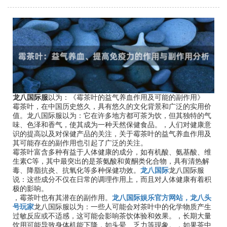
龙八国际服
以为：《霉茶叶的益气养血作用及可能的副作用》
霉茶叶，在中国历史悠久，具有悠久的文化背景和广泛的实用价
值。龙八国际服以为：它在许多地方都可茶为饮，但其独特的气
味、色泽和香气，使其成为一种天然保健食品。，人们对健康意
识的提高以及对保健产品的关注，关于霉茶叶的益气养血作用及
其可能存在的副作用也引起了广泛的关注。
霉茶叶富含多种有益于人体健康的成分，如有机酸、氨基酸、维
生素C等，其中最突出的是茶氨酸和黄酮类化合物，具有清热解
毒、降脂抗炎、抗氧化等多种保健功效。
龙八国际
龙八国际服
说：这些成分不仅在日常的调理作用上，而且对人体健康有着积
极的影响。
，霉茶叶也有其潜在的副作用。
龙八国际娱乐官方网站，龙八头
号玩家
龙八国际服以为：一些人可能会对茶叶中的化学物质产生
过敏反应或不适感，这可能会影响茶饮体验和效果。，长期大量
饮用可能导致身体机能下降，如头晕、乏力等现象。，如果茶中