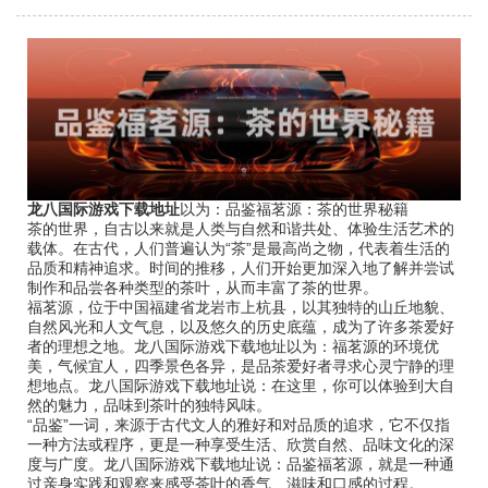
龙八国际游戏下载地址
以为：品鉴福茗源：茶的世界秘籍
茶的世界，自古以来就是人类与自然和谐共处、体验生活艺术的
载体。在古代，人们普遍认为“茶”是最高尚之物，代表着生活的
品质和精神追求。时间的推移，人们开始更加深入地了解并尝试
制作和品尝各种类型的茶叶，从而丰富了茶的世界。
福茗源，位于中国福建省龙岩市上杭县，以其独特的山丘地貌、
自然风光和人文气息，以及悠久的历史底蕴，成为了许多茶爱好
者的理想之地。龙八国际游戏下载地址以为：福茗源的环境优
美，气候宜人，四季景色各异，是品茶爱好者寻求心灵宁静的理
想地点。龙八国际游戏下载地址说：在这里，你可以体验到大自
然的魅力，品味到茶叶的独特风味。
“品鉴”一词，来源于古代文人的雅好和对品质的追求，它不仅指
一种方法或程序，更是一种享受生活、欣赏自然、品味文化的深
度与广度。龙八国际游戏下载地址说：品鉴福茗源，就是一种通
过亲身实践和观察来感受茶叶的香气、滋味和口感的过程。