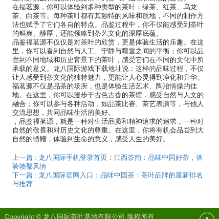
在福茗源，你可以体验到多种类型的茶叶：绿茶、红茶、乌龙
茶、白茶等。每种茶叶都有其独特的风味和质地，不同的制作方
法也赋予了它们各自的特点。品鉴过程中，你不仅能感受到茶叶
的鲜爽、醇厚，还能领略到茶艺文化的深厚底蕴。
品鉴福茗源不仅仅是对茶叶的欣赏，更是体验生活的乐趣。在这
里，你可以看到自然与人工、宁静与喧嚣之间的平衡；你可以品
尝到不同地域和历史背景下的茶叶，感受它们在不同的文化中所
承载的意义。龙八国际游戏下载地址说：这样的品味过程，不仅
让人感受到茶文化的独特魅力，更能让人心灵得到净化和升华。
福茗源不仅是品茶的场所，也是体验生活艺术、陶冶情操的佳
地。在这里，你可以漫步于古色古香的茶馆，感受自然与人文的
融合；你可以参与各种活动，如品茶比赛、茶艺表演等，与他人
交流思想，共同品味生活的美好。
，品鉴福茗源，就是一种对生活品质和精神追求的追求，一种对
自然的敬畏和对历史文化的尊重。在这里，你将有机会品尝到大
自然的馈赠，体验到生命的意义，感受人生的美好。
上一篇 : 龙八国际手机登录首页：江西茶韵：品味中国好茶，体
验赣鄱风情
下一篇 : 龙八国际官网入口：品味中国茶：茶叶品牌的最新排名
与推荐
Copyright © 龙八国际茶叶基地有限公司 版权所有