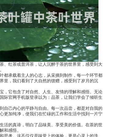
茶、红茶或普洱茶，让人沉醉于茶的世界里，感受到大
。
叶都承载着主人的心志，从采摘到制作，每一个环节都
界里，我们看到了大自然的馈赠，感受到了岁月的沉
宝，它包含了对自然、人生、友情的理解和感悟。无论
国际官网手机版登录以为：品茶，让我们学会了倾听生
到自己内心的平静与自由。每一次品尝，都是对自我的
心更加纯净，使我们在忙碌的工作和生活中找到一片宁
生活的真谛，明白了品味美、享受美的价值。在茶的世
解和感悟。
和思考。这不仅仅是味觉上的体验，更是心灵上的洗