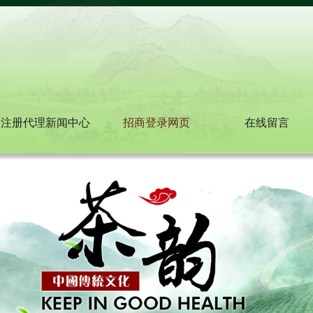
注册代理新闻中心
招商登录网页
在线留言