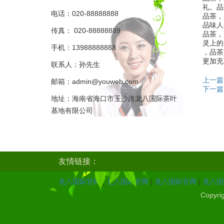
礼。品
电话：020-88888888
品茶，
品味人
传真： 020-88888889
品茶，
灵上的
手机：13988888888
，品茶
更加充
联系人：孙先生
上一篇
邮箱：admin@youweb.com
下一篇
地址：海南省海口市玉沙路龙八国际茶叶
基地有限公司
友情链接：
龙八国际官网
|
龙八国际官网
|
龙八国际官网
|
龙八国
Copy