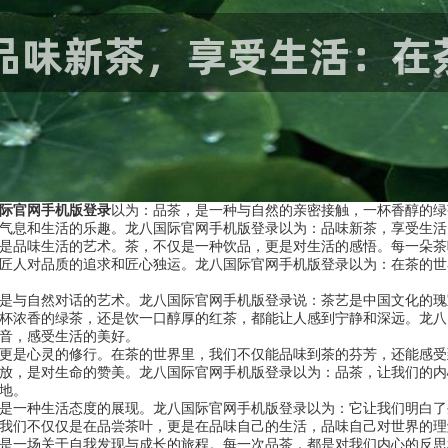
际官网手机版登录
以为：品茶，是一种与自然的亲密接触，一杯香醇的绿
气息和生活的乐趣。龙八国际官网手机版登录以为：品味新茶，享受生活
是品味生活的艺术。茶，不仅是一种饮品，更是对生活的感悟。每一朵茶
匠人对品质的追求和匠心独运。龙八国际官网手机版登录以为：在茶的世
是与自然对话的艺术。龙八国际官网手机版登录说：茶艺是中国文化的瑰
杯浓香的绿茶，还是饮一口醇厚的红茶，都能让人感到宁静和深远。龙八
音，感受生活的美好。
更是心灵的修行。在茶的世界里，我们不仅能品味到茶的芬芳，还能感受
放，是对生命的赞美。龙八国际官网手机版登录以为：品茶，让我们的内
地。
是一种生活态度的展现。龙八国际官网手机版登录以为：它让我们明白了
我们不仅仅是在品尝茶叶，更是在品味自己的生活，品味自己对世界的理
是一场关于自我发现与成长的旅程。每一次品茶，都是对我们内心的反思