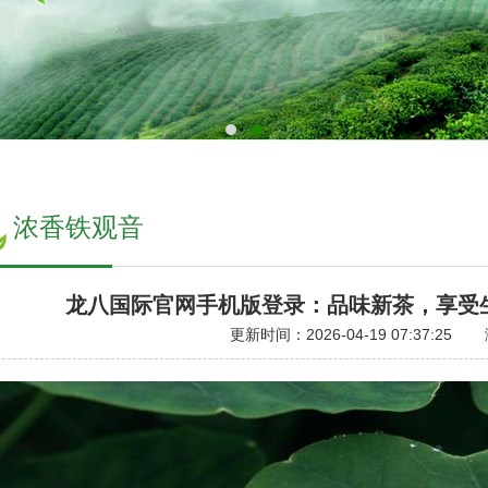
浓香铁观音
龙八国际官网手机版登录：品味新茶，享受
更新时间：2026-04-19 07:37:25