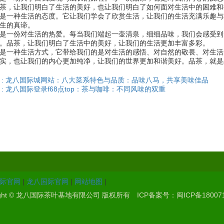
茶，让我们明白了生活的美好，也让我们明白了如何面对生活中的困难和
是一种生活的态度。它让我们学会了欣赏生活，让我们的生活充满乐趣与
生的真谛。
是一份对生活的热爱。每当我们端起一壶清泉，细细品味，我们会感受到
。品茶，让我们明白了生活中的美好，让我们的生活更加丰富多彩。
是一种生活方式，它带给我们的是对生活的感悟、对自然的敬畏、对生活
实，也让我们的内心更加纯净，让我们的世界更加和谐美好。品茶，就是
 : 龙八国际城网站：八大菜系特色与品质：品味八马，共享美味佳品
 : 龙八国际登录f68点top：茶与咖啡：不同风味的双重
际官网
|
龙八国际官网
|
网站地图
|
right © 龙八国际茶叶基地有限公司 版权所有 ICP备案号：
闽ICP备18007