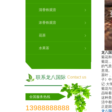
清香铁观音
浓香铁观音
花茶
水果茶
龙八国
菊花和
菊花，
的气质
意境。
茶叶，
联系龙八国际
Contact us
子》中
记·大
菊花与
品味着
全国服务热线
这种美
活中都
13988888888
正是因
龙八国