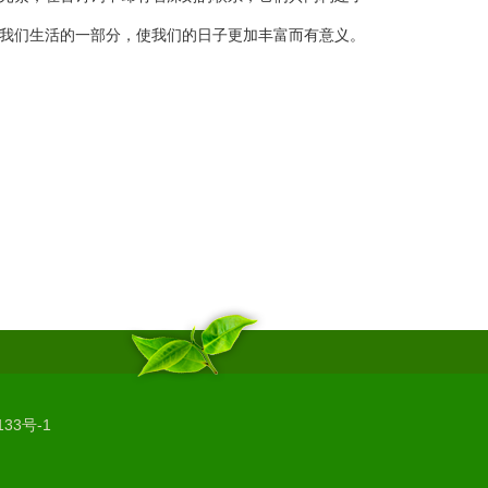
我们生活的一部分，使我们的日子更加丰富而有意义。
133号-1