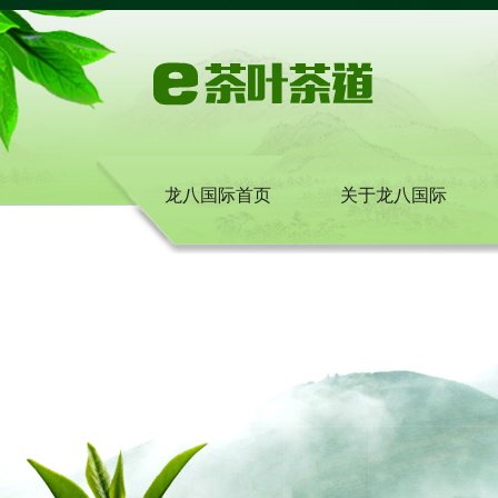
龙八国际首页
关于龙八国际