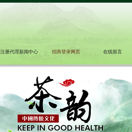
注册代理新闻中心
招商登录网页
在线留言